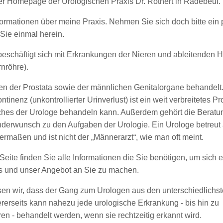
er Homepage der Urologischen Praxis Dr. Rothert in Radebeul.
nformationen über meine Praxis. Nehmen Sie sich doch bitte ein 
Sie einmal herein.
 beschäftigt sich mit Erkrankungen der Nieren und ableitenden
rnröhre).
n der Prostata sowie der männlichen Genitalorgane behandelt
inenz (unkontrollierter Urinverlust) ist ein weit verbreitetes P
hes der Urologe behandeln kann. Außerdem gehört die Beratu
nderwunsch zu den Aufgaben der Urologie. Ein Urologe betreut 
rmaßen und ist nicht der „Männerarzt“, wie man oft meint.
eite finden Sie alle Informationen die Sie benötigen, um sich e
s und unser Angebot an Sie zu machen.
en wir, dass der Gang zum Urologen aus den unterschiedlichs
ererseits kann nahezu jede urologische Erkrankung - bis hin zu
n - behandelt werden, wenn sie rechtzeitig erkannt wird.