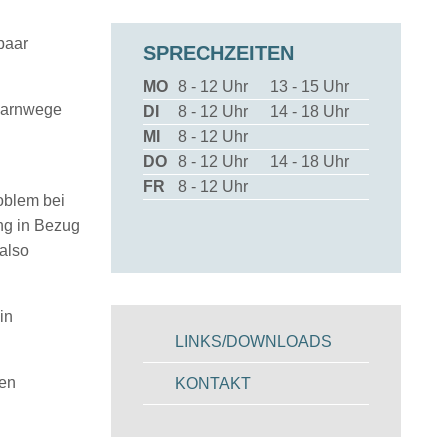
paar
SPRECHZEITEN
MO
8 - 12 Uhr
13 - 15 Uhr
 Harnwege
DI
8 - 12 Uhr
14 - 18 Uhr
MI
8 - 12 Uhr
DO
8 - 12 Uhr
14 - 18 Uhr
.
FR
8 - 12 Uhr
roblem bei
ng in Bezug
also
in
LINKS/DOWNLOADS
ten
KONTAKT