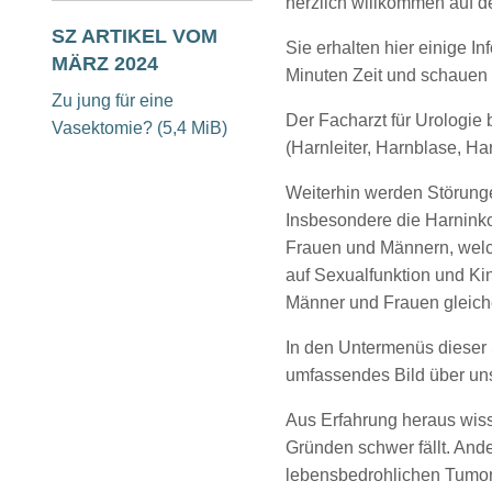
herzlich willkommen auf d
SZ ARTIKEL VOM
Sie erhalten hier einige I
MÄRZ 2024
Minuten Zeit und schauen 
Zu jung für eine
Der Facharzt für Urologie
Vasektomie?
(5,4 MiB)
(Harnleiter, Harnblase, Ha
Weiterhin werden Störunge
Insbesondere die Harninkont
Frauen und Männern, welc
auf Sexualfunktion und Ki
Männer und Frauen gleiche
In den Untermenüs dieser S
umfassendes Bild über un
Aus Erfahrung heraus wiss
Gründen schwer fällt. And
lebensbedrohlichen Tumore